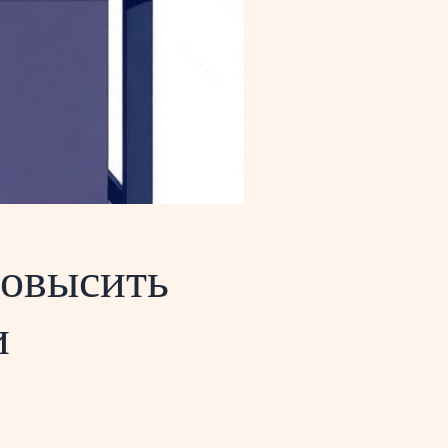
повысить
и