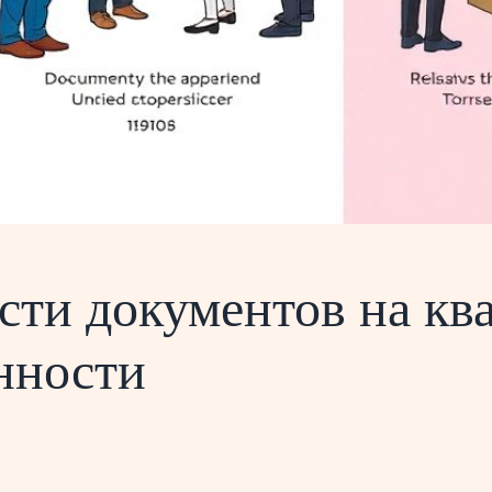
сти документов на кв
онности